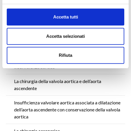
Malattie delle valvole cardiache
Valvole biologiche e valvole meccaniche
Accetta tutti
La valvola mitrale
Accetta selezionati
L’evoluzione della chirurgia della valvola mitrale
Rifiuta
Tecniche conservative per il trattamento della
insufficienza aortica
La chirurgia della valvola aortica e dell’aorta
ascendente
Insufficienza valvolare aortica associata a dilatazione
dell’aorta ascendente con conservazione della valvola
aortica
La chirurgia coronarica