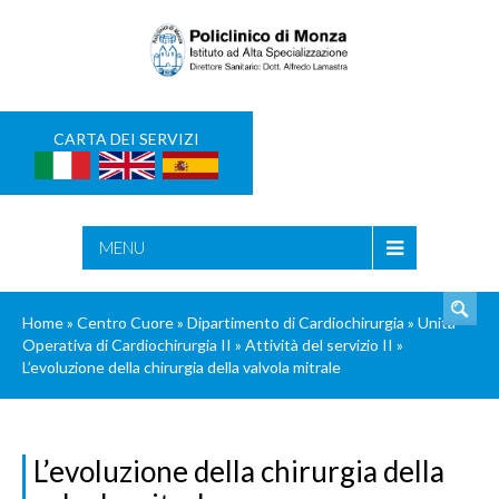
CARTA DEI SERVIZI
CERCA
MENU
Home
»
Centro Cuore
»
Dipartimento di Cardiochirurgia
»
Unità
Operativa di Cardiochirurgia II
»
Attività del servizio II
»
L’evoluzione della chirurgia della valvola mitrale
L’evoluzione della chirurgia della