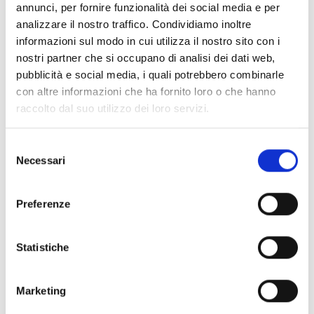
annunci, per fornire funzionalità dei social media e per
analizzare il nostro traffico. Condividiamo inoltre
POLICLINICO DELLO SPORT
informazioni sul modo in cui utilizza il nostro sito con i
nostri partner che si occupano di analisi dei dati web,
pubblicità e social media, i quali potrebbero combinarle
LABORATORIO E ANALISI
con altre informazioni che ha fornito loro o che hanno
NUOVI PACCHETTI SALUTE
raccolto dal suo utilizzo dei loro servizi.
Selezione
Necessari
del
consenso
Preferenze
La circolazione extra-corporea
Statistiche
La chirurgia mininvasiva
La chirurgia a cuore battente
Marketing