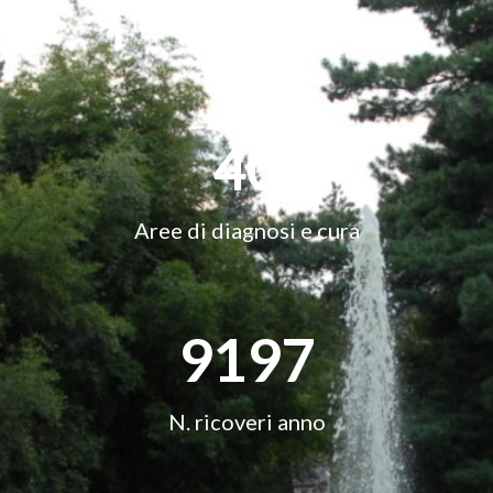
40
Aree di diagnosi e cura
9200
N. ricoveri anno