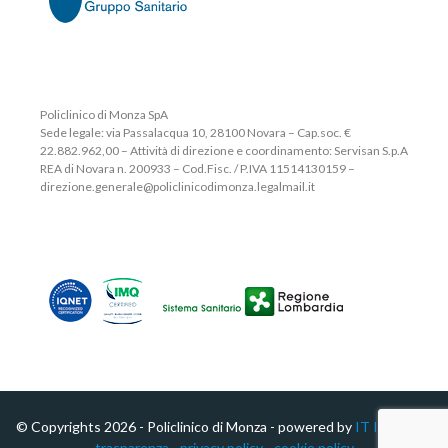
Policlinico di Monza SpA
Sede legale: via Passalacqua 10, 28100 Novara – Cap.soc. €
22.882.962,00 – Attività di direzione e coordinamento: Servisan S.p.A
REA di Novara n. 200933 – Cod.Fisc. / P.IVA 11514130159 –
direzione.generale@policlinicodimonza.legalmail.it
© Copyrights 2026 - Policlinico di Monza - powered by
IT Impresa -
trasparenza
-
privacy policy
-
cookie policy